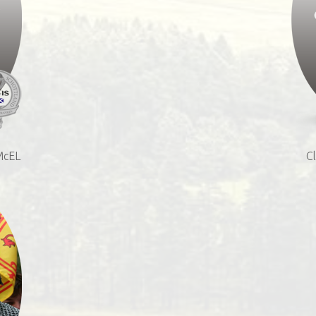
 McEL
C