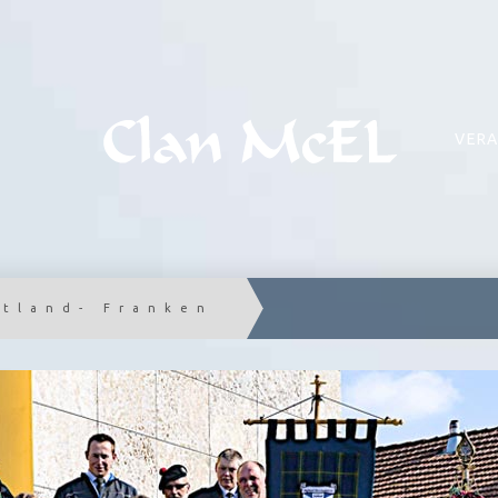
VERA
ttland- Franken