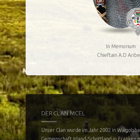
In Memorium
Chieftain A.D Aribe
DER CLAN MCEL
Unser Clan wurde im Jahr 2002 in Waigolsha
Gemeinschaft Irland-Schottland in Franken 