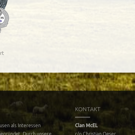
rt
KONTAKT
usen als Interessen
Clan McEL
gegründet. Durch unsere
c/o Christian Oeser