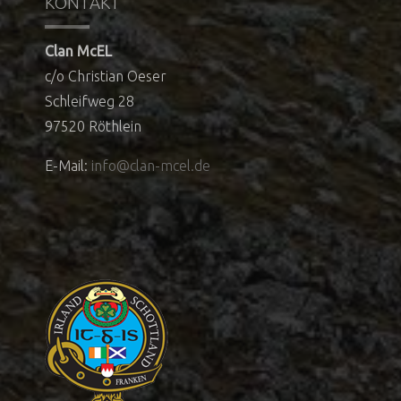
KONTAKT
Clan McEL
c/o Christian Oeser
Schleifweg 28
97520 Röthlein
E-Mail:
info@clan-mcel.de