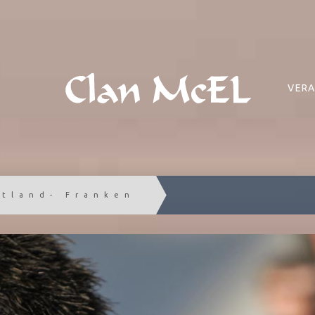
VERA
ttland- Franken